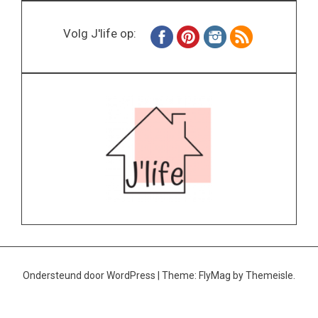
Volg J'life op:
Ondersteund door WordPress
|
Theme:
FlyMag
by Themeisle.
Home
Wonen
Inspiratie
Specials
Lifestyle
About
Contact