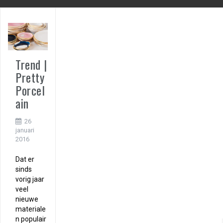
Trend |
Pretty
Porcel
ain
26
januari
2016
Dat er
sinds
vorig jaar
veel
nieuwe
materiale
n populair