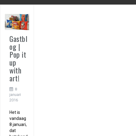
Gastbl
og |
Pop it
up
with
art!
8
januari
2016
Het is
vandaag
8 januari,
dat