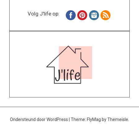
Volg J'life op:
Ondersteund door WordPress
|
Theme:
FlyMag
by Themeisle.
Home
Wonen
Inspiratie
Specials
Lifestyle
About
Contact