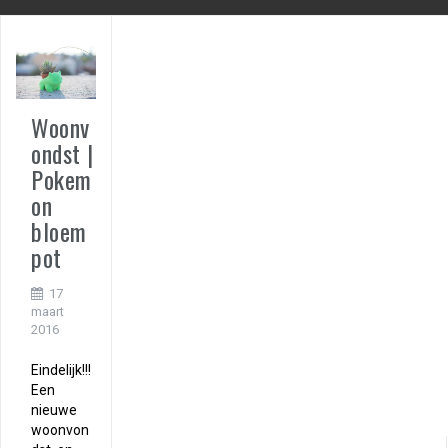
Woonv
ondst |
Pokem
on
bloem
pot
17
maart
2016
Eindelijk!!!
Een
nieuwe
woonvon