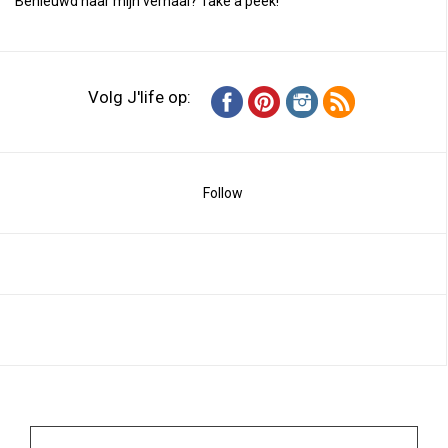
Benieuwd naar mijn verhaal?
Take a peek
!
Volg J'life op:
Follow