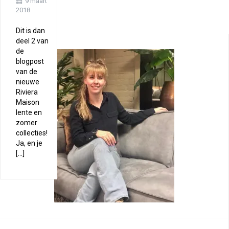
9 maart
2018
Dit is dan
deel 2 van
de
blogpost
van de
nieuwe
Riviera
Maison
lente en
zomer
collecties!
Ja, en je
[…]