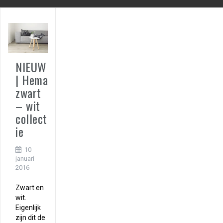
NIEUW
| Hema
zwart
– wit
collect
ie
10
januari
2016
Zwart en
wit.
Eigenlijk
zijn dit de