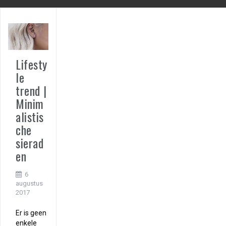
Lifesty
le
trend |
Minim
alistis
che
sierad
en
6
augustus
2017
Er is geen
enkele