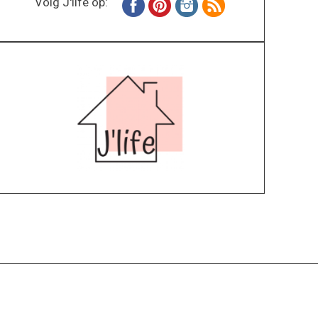
Volg J'life op:
Home
Wonen
Inspiratie
Specials
Lifestyle
About
Contact