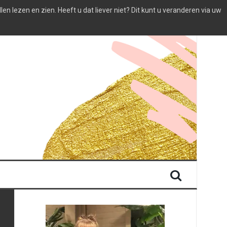
 lezen en zien. Heeft u dat liever niet? Dit kunt u veranderen via uw