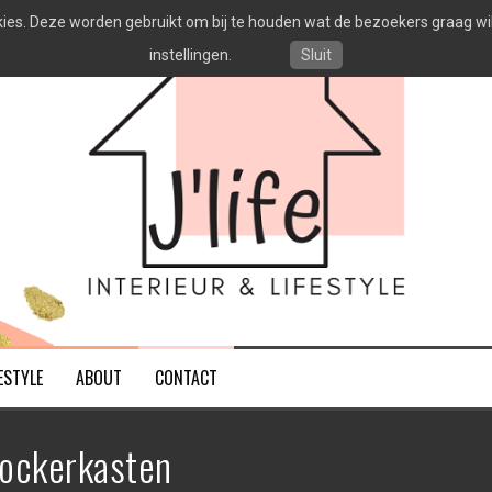
es. Deze worden gebruikt om bij te houden wat de bezoekers graag willen
instellingen.
Sluit
ESTYLE
ABOUT
CONTACT
lockerkasten