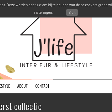
es. Deze worden gebruikt om bij te houden wat de bezoekers graag willen
instellingen.
Sluit
ESTYLE
ABOUT
CONTACT
erst collectie