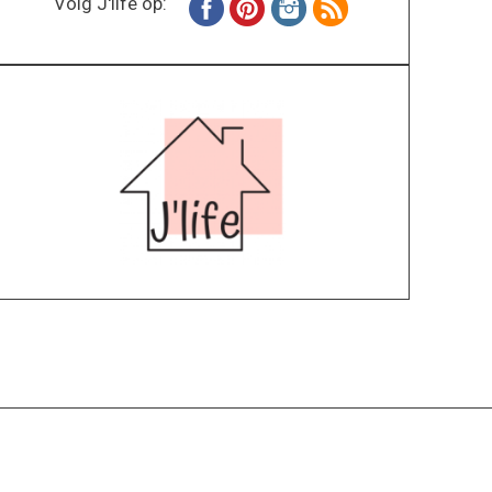
Volg J'life op:
Home
Wonen
Inspiratie
Specials
Lifestyle
About
Contact