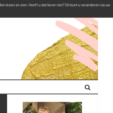
 lezen en zien. Heeft u dat liever niet? Dit kunt u veranderen via uw