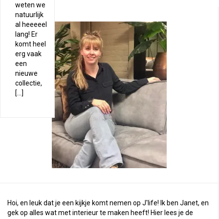
weten we
natuurlijk
al heeeeel
lang! Er
komt heel
erg vaak
een
nieuwe
collectie,
[…]
Hoi, en leuk dat je een kijkje komt nemen op J'life! Ik ben Janet, en
gek op alles wat met interieur te maken heeft! Hier lees je de