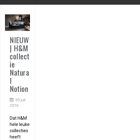
NIEUW
| H&M
collect
ie
Natura
l
Notion
30 juli
2016
Dat H&M
hele leuke
collecties
heeft