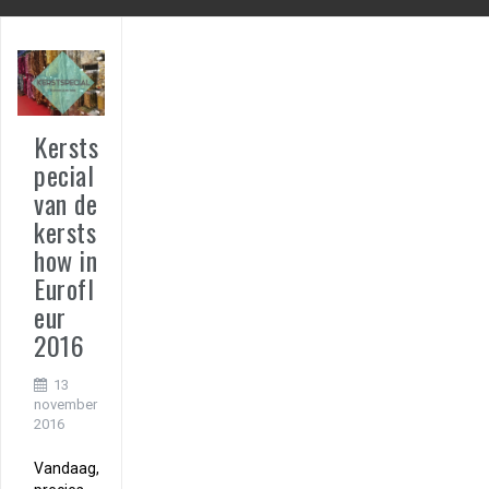
Kersts
pecial
van de
kersts
how in
Eurofl
eur
2016
13
november
2016
Vandaag,