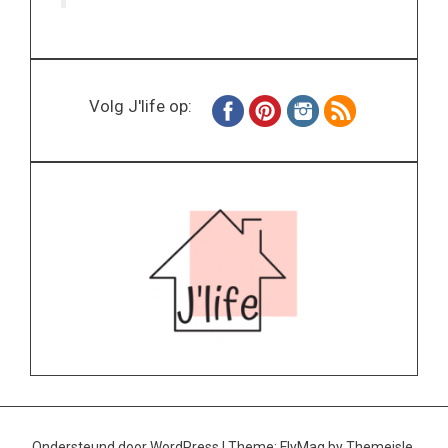
Volg J'life op:
Ondersteund door WordPress
|
Theme:
FlyMag
by Themeisle.