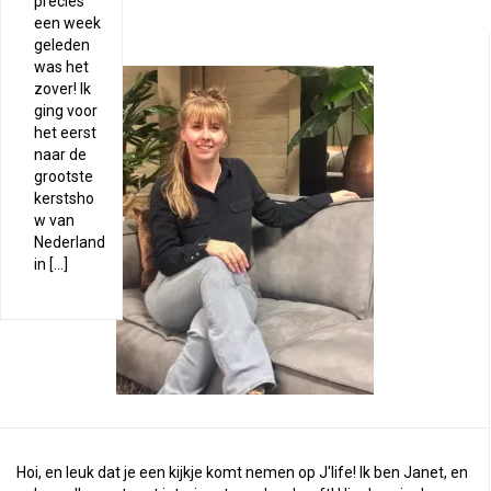
precies
een week
geleden
was het
zover! Ik
ging voor
het eerst
naar de
grootste
kerstsho
w van
Nederland
in […]
Hoi, en leuk dat je een kijkje komt nemen op J'life! Ik ben Janet, en