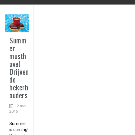
Summ
er
musth
ave!
Drijven
de
bekerh
ouders
12 mei
2016
Summer
is coming!