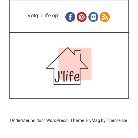
Volg J'life op:
Ondersteund door WordPress
|
Theme:
FlyMag
by Themeisle.
Home
Wonen
Inspiratie
Specials
Lifestyle
About
Contact