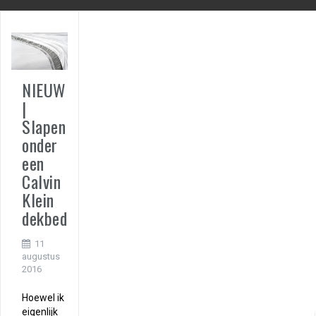
NIEUW
|
Slapen
onder
een
Calvin
Klein
dekbed
11
augustus
2016
Hoewel ik
eigenlijk