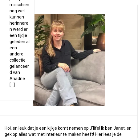
misschien
nog wel
kunnen
herinnere
n werd er
een tijdje
geleden al
een
andere
collectie
gelanceer
d van
Ariadne
[…]
Hoi, en leuk dat je een kijkje komt nemen op J'life! Ik ben Janet, en
gek op alles wat met interieur te maken heeft! Hier lees je de