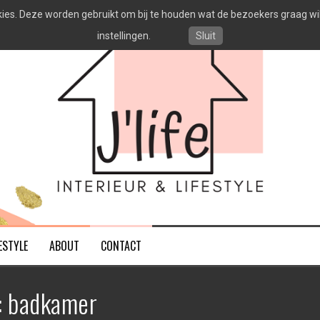
es. Deze worden gebruikt om bij te houden wat de bezoekers graag willen
instellingen.
Sluit
ESTYLE
ABOUT
CONTACT
:
badkamer