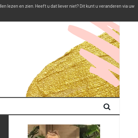
 lezen en zien. Heeft u dat liever niet? Dit kunt u veranderen via uw