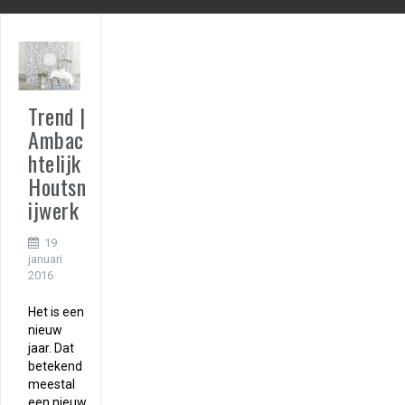
Trend |
Ambac
htelijk
Houtsn
ijwerk
19
januari
2016
Het is een
nieuw
jaar. Dat
betekend
meestal
een nieuw