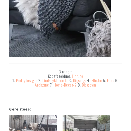
Bronnen:
Kopafbeelding:
Finn.no
1.
Prettydesigns
2.
LindseyMarcella
3.
Digsdigs
4.
Elle.be
5.
Ellos
6.
Archzine
7.
Home-Decor-2
8.
Bloglovin
Gerelateerd