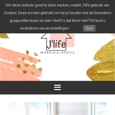
Spring
Om deze website goed te laten werken, maakt J'life gebruik van
naar
inhoud
Cookies. Deze worden gebruikt om bij te houden wat de bezoekers
graag willen lezen en zien. Heeft u dat liever niet? Dit kunt u
veranderen via uw instellingen.
Sluit