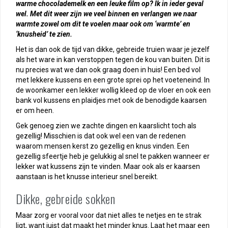
warme chocolademelk en een leuke film op? Ik in ieder geval
wel. Met dit weer zijn we veel binnen en verlangen we naar
warmte zowel om dit te voelen maar ook om ‘warmte’ en
‘knusheid’ te zien.
Het is dan ook de tijd van dikke, gebreide truien waar je jezelf
als het ware in kan verstoppen tegen de kou van buiten. Dit is
nu precies wat we dan ook graag doen in huis! Een bed vol
met lekkere kussens en een grote sprei op het voeteneind. In
de woonkamer een lekker wollig kleed op de vloer en ook een
bank vol kussens en plaidjes met ook de benodigde kaarsen
er om heen.
Gek genoeg zien we zachte dingen en kaarslicht toch als
gezellig! Misschien is dat ook wel een van de redenen
waarom mensen kerst zo gezellig en knus vinden. Een
gezellig sfeertje heb je gelukkig al snel te pakken wanneer er
lekker wat kussens zijn te vinden. Maar ook als er kaarsen
aanstaan is het knusse interieur snel bereikt.
Dikke, gebreide sokken
Maar zorg er vooral voor dat niet alles te netjes en te strak
ligt, want juist dat maakt het minder knus. Laat het maar een