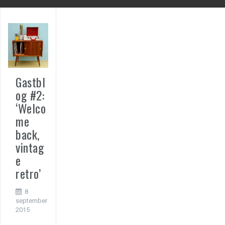
Gastbl
og #2:
‘Welco
me
back,
vintag
e
retro’
8
september
2015