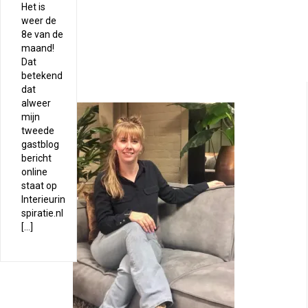
Het is
weer de
8e van de
maand!
Dat
betekend
dat
alweer
mijn
tweede
gastblog
bericht
online
staat op
Interieurin
spiratie.nl
[…]