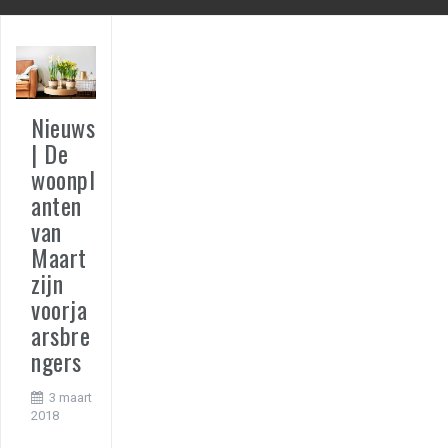
Nieuws
| De
woonpl
anten
van
Maart
zijn
voorja
arsbre
ngers
3 maart
2018