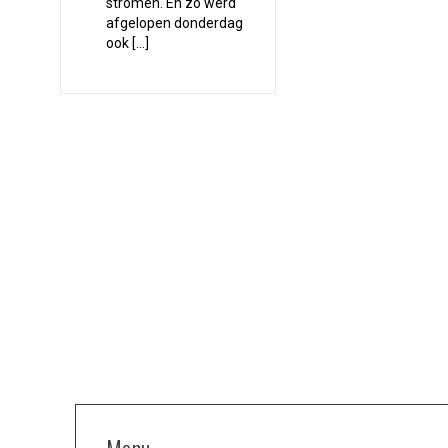
stromen. En zo werd
afgelopen donderdag
ook […]