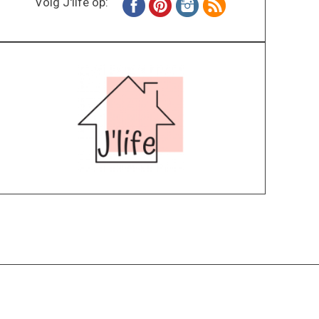
Volg J'life op:
Home
Wonen
Inspiratie
Specials
Lifestyle
About
Contact