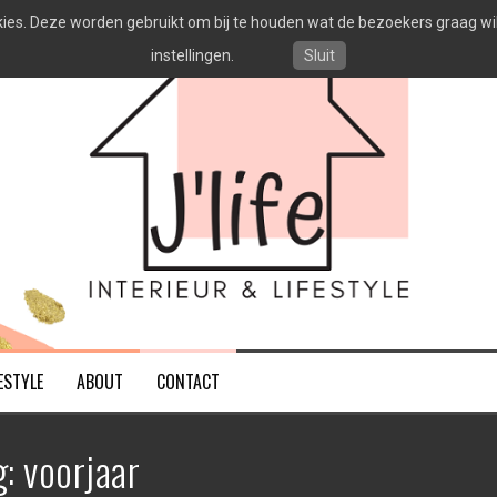
es. Deze worden gebruikt om bij te houden wat de bezoekers graag willen
instellingen.
Sluit
ESTYLE
ABOUT
CONTACT
g:
voorjaar