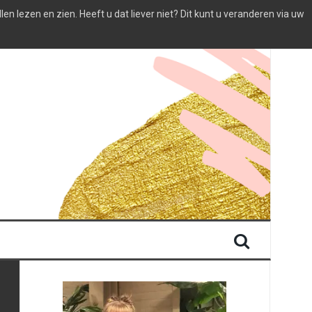
 lezen en zien. Heeft u dat liever niet? Dit kunt u veranderen via uw