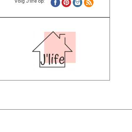
Volg J'life op:
Home
Wonen
Inspiratie
Specials
Lifestyle
About
Contact