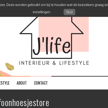
es. Deze worden gebruikt om bij te houden wat de bezoekers graag willen
instellingen.
Sluit
ESTYLE
ABOUT
CONTACT
foonhoesjestore