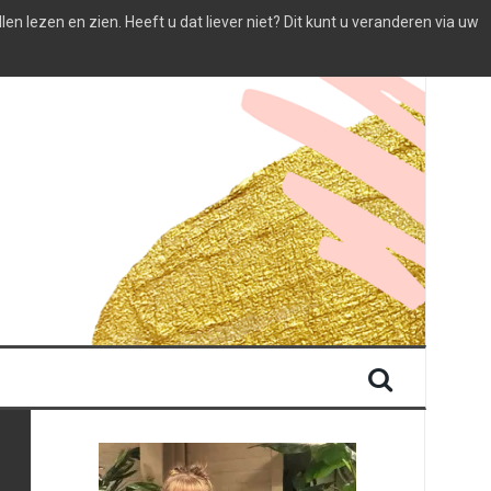
 lezen en zien. Heeft u dat liever niet? Dit kunt u veranderen via uw