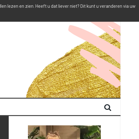
 lezen en zien. Heeft u dat liever niet? Dit kunt u veranderen via uw