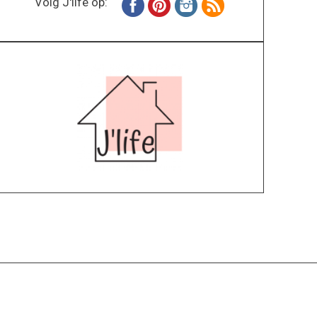
Volg J'life op:
Home
Wonen
Inspiratie
Specials
Lifestyle
About
Contact