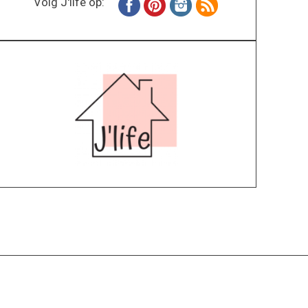
Volg J'life op:
Home
Wonen
Inspiratie
Specials
Lifestyle
About
Contact