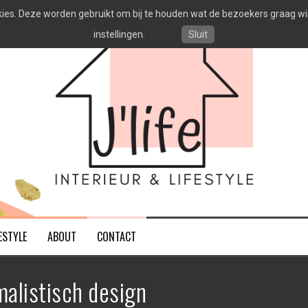
es. Deze worden gebruikt om bij te houden wat de bezoekers graag willen
instellingen.
Sluit
ESTYLE
ABOUT
CONTACT
malistisch design