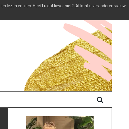
 lezen en zien. Heeft u dat liever niet? Dit kunt u veranderen via uw