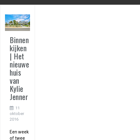
Binnen
kijken
| Het
nieuwe
huis
van
Kylie
Jenner
11
oktober
2016
Een week
of twee