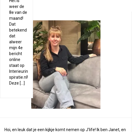
Het is
weer de
8e van de
maand!
Dat
betekend
dat
alweer
mijn 4e
bericht
online
staat op
Interieurin
spiratie.nl!
Deze […]
Hoi, en leuk dat je een kijkje komt nemen op J'life! Ik ben Janet, en