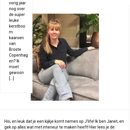
vorig jaar
nog over
de super
leuke
kerstboo
m
kaarsen
van
Broste
Copenhag
en? Ik
moet
gewoon
[…]
Hoi, en leuk dat je een kijkje komt nemen op J'life! Ik ben Janet, en
gek op alles wat met interieur te maken heeft! Hier lees je de