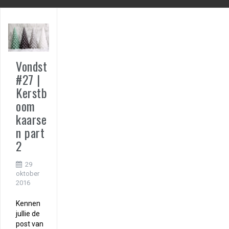
Vondst
#27 |
Kerstb
oom
kaarse
n part
2
29
oktober
2016
Kennen
jullie de
post van