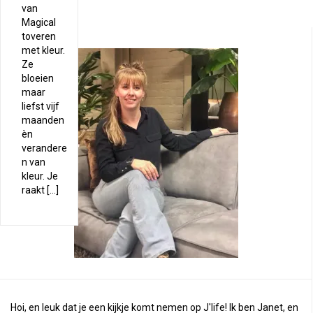
van
Magical
toveren
met kleur.
Ze
bloeien
maar
liefst vijf
maanden
èn
verandere
n van
kleur. Je
raakt […]
Hoi, en leuk dat je een kijkje komt nemen op J'life! Ik ben Janet, en