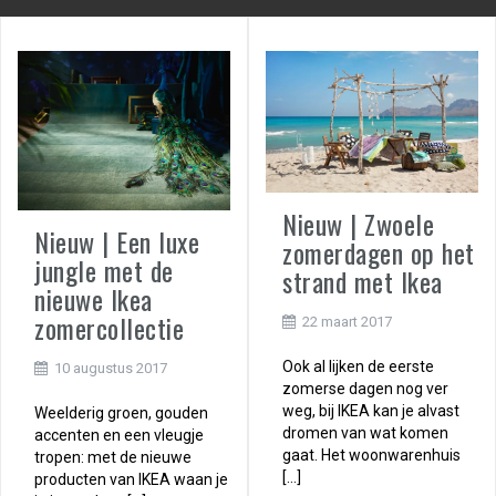
Nieuw | Zwoele
Nieuw | Een luxe
zomerdagen op het
jungle met de
strand met Ikea
nieuwe Ikea
zomercollectie
22 maart 2017
Ook al lijken de eerste
10 augustus 2017
zomerse dagen nog ver
weg, bij IKEA kan je alvast
Weelderig groen, gouden
dromen van wat komen
accenten en een vleugje
gaat. Het woonwarenhuis
tropen: met de nieuwe
[…]
producten van IKEA waan je