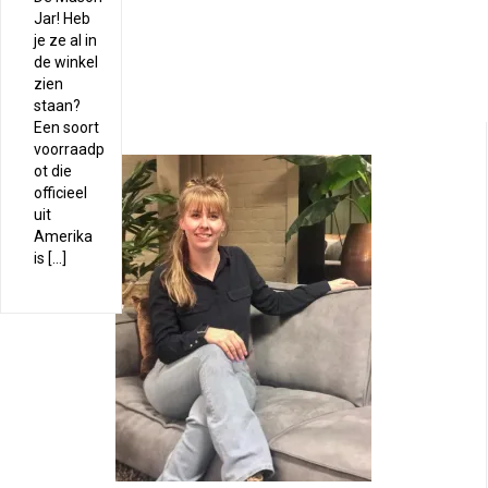
Jar! Heb
je ze al in
de winkel
zien
staan?
Een soort
voorraadp
ot die
officieel
uit
Amerika
is […]