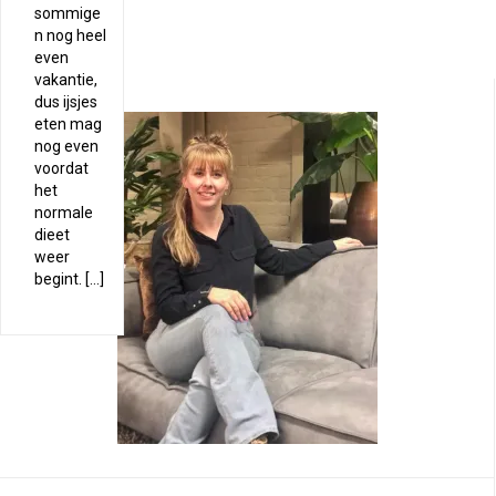
sommige
n nog heel
even
vakantie,
dus ijsjes
eten mag
nog even
voordat
het
normale
dieet
weer
begint. […]