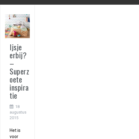
Ijsje
erbij?
–
Superz
oete
inspira
tie
18
augustus
2015
Het is
voor