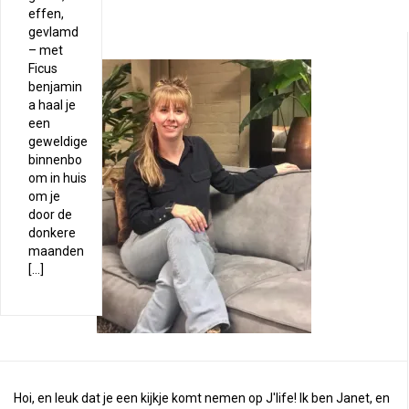
effen,
gevlamd
– met
Ficus
benjamin
a haal je
een
geweldige
binnenbo
om in huis
om je
door de
donkere
maanden
[…]
Hoi, en leuk dat je een kijkje komt nemen op J'life! Ik ben Janet, en