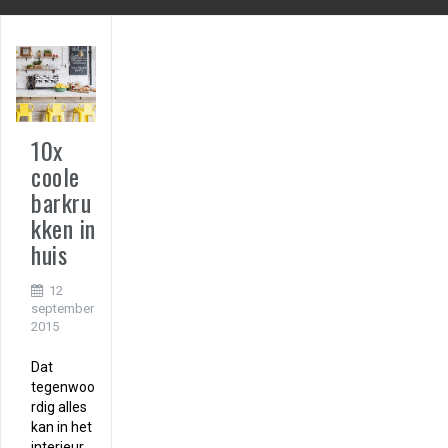
10x
coole
barkru
kken in
huis
12
september
2015
Dat
tegenwoo
rdig alles
kan in het
interieur