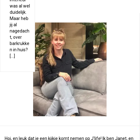
was al wel
duidelijk.
Maar heb
jij al
nagedach
t, over
barkrukke
n in huis?
[…]
Hoi, en leuk dat je een kijkje komt nemen op J'life! Ik ben Janet, en